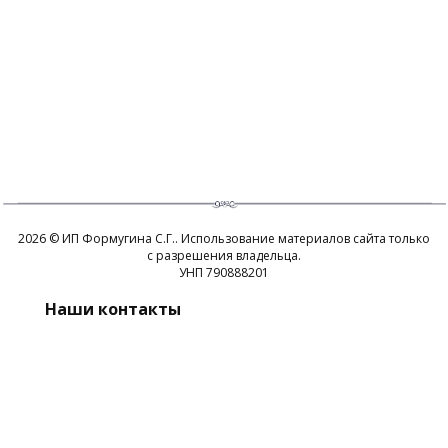
2026 © ИП Формугина С.Г.. Использование материалов сайта только
с разрешения владельца.
УНП 790888201
Наши контакты
+375 (44) 530-31-91
Пн.- Вс.: 8:00 - 20:00
Разработка сайта
Dessites.by