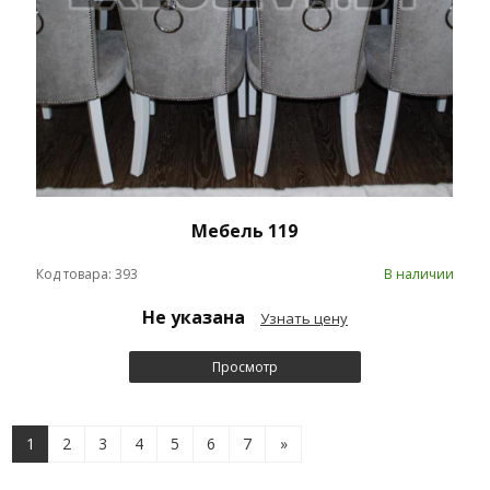
Мебель 119
Код товара: 393
В наличии
Не указана
Узнать цену
Просмотр
1
2
3
4
5
6
7
»